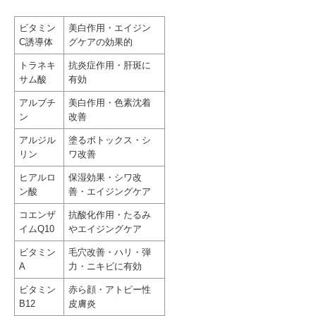
ビタミン
美白作用・エイジン
C誘導体
グケアの効果的
トラネキ
抗炎症作用・肝斑に
サム酸
有効
アルブチ
美白作用・色素沈着
ン
改善
アルジル
塗るボトックス・シ
リン
ワ改善
ヒアルロ
保湿効果・シワ改
ン酸
善・エイジングケア
コエンザ
抗酸化作用・たるみ
イムQ10
やエイジングケア
ビタミン
毛穴改善・ハリ・弾
A
力・ニキビに有効
ビタミン
赤ら顔・アトピー性
B12
皮膚炎