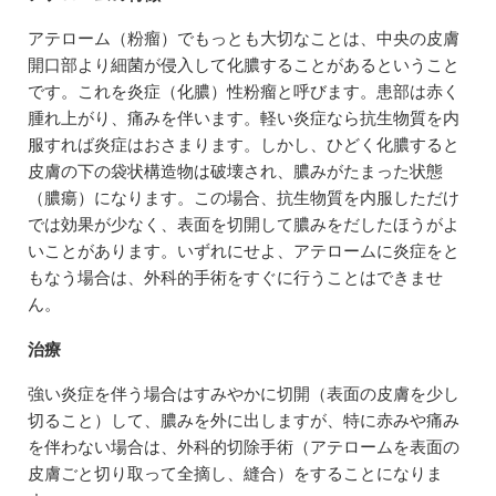
アテローム（粉瘤）でもっとも大切なことは、中央の皮膚
開口部より細菌が侵入して化膿することがあるということ
です。これを炎症（化膿）性粉瘤と呼びます。患部は赤く
腫れ上がり、痛みを伴います。軽い炎症なら抗生物質を内
服すれば炎症はおさまります。しかし、ひどく化膿すると
皮膚の下の袋状構造物は破壊され、膿みがたまった状態
（膿瘍）になります。この場合、抗生物質を内服しただけ
では効果が少なく、表面を切開して膿みをだしたほうがよ
いことがあります。いずれにせよ、アテロームに炎症をと
もなう場合は、外科的手術をすぐに行うことはできませ
ん。
治療
強い炎症を伴う場合はすみやかに切開（表面の皮膚を少し
切ること）して、膿みを外に出しますが、特に赤みや痛み
を伴わない場合は、外科的切除手術（アテロームを表面の
皮膚ごと切り取って全摘し、縫合）をすることになりま