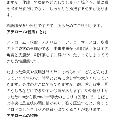
ますが、化膿して炎症を起こしてしまった場合も、単に膿
を出すだすだけでなく、しっかりと掻把する必要がありま
す。
誤認識が多い疾患ですので、あらためてご説明します。
アテローム(粉瘤）とは
アテローム（粉瘤・ふんりゅう、アテローマ）とは、皮膚
の下に袋状の嚢腫ができ、本来皮膚から剥げ落ちるはずの
角質と皮脂が、剥げ落ちずに袋の中にたまってしまってで
きた良性腫瘍です。
たまった角質や皮脂は袋の外には出られず、どんどんたま
っていきますので、時間とともに少しずつ大きくなってい
きます。身体のどこにでもできますが、顔、首、背中、耳
のうしろなどにできやすい傾向があります。やや盛り上が
った数mmから数cmの半球状のしこり（腫瘍）で、しばし
ば中央に黒点状の開口部があり、強く圧迫すると、臭くて
ドロドロしたネリ状の物質が出てくることがあります。
アテロームの特徴