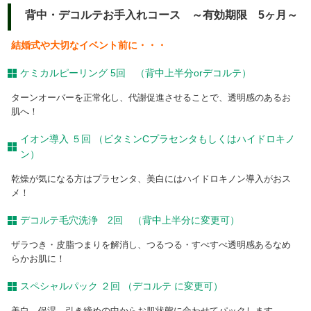
背中・デコルテお手入れコース ～有効期限 5ヶ月～
結婚式や大切なイベント前に・・・
ケミカルピーリング 5回 （背中上半分orデコルテ）
ターンオーバーを正常化し、代謝促進させることで、透明感のあるお
肌へ！
イオン導入 ５回 （ビタミンCプラセンタもしくはハイドロキノ
ン）
乾燥が気になる方はプラセンタ、美白にはハイドロキノン導入がおス
メ！
デコルテ毛穴洗浄 2回 （背中上半分に変更可）
ザラつき・皮脂つまりを解消し、つるつる・すべすべ透明感あるなめ
らかお肌に！
スペシャルパック ２回 （デコルテ に変更可）
美白、保湿、引き締めの中からお肌状態に合わせてパックします。