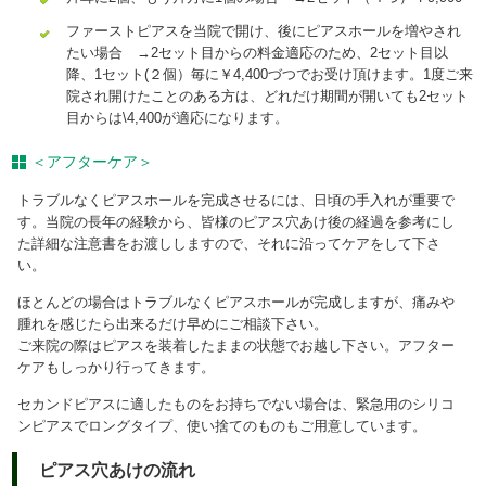
ファーストピアスを当院で開け、後にピアスホールを増やされ
たい場合 →2セット目からの料金適応のため、2セット目以
降、1セット(２個）毎に￥4,400づつでお受け頂けます。1度ご来
院され開けたことのある方は、どれだけ期間が開いても2セット
目からは\4,400が適応になります。
＜アフターケア＞
トラブルなくピアスホールを完成させるには、日頃の手入れが重要で
す。当院の長年の経験から、皆様のピアス穴あけ後の経過を参考にし
た詳細な注意書をお渡ししますので、それに沿ってケアをして下さ
い。
ほとんどの場合はトラブルなくピアスホールが完成しますが、痛みや
腫れを感じたら出来るだけ早めにご相談下さい。
ご来院の際はピアスを装着したままの状態でお越し下さい。アフター
ケアもしっかり行ってきます。
セカンドピアスに適したものをお持ちでない場合は、緊急用のシリコ
ンピアスでロングタイプ、使い捨てのものもご用意しています。
ピアス穴あけの流れ