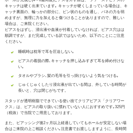
キャッチは硬く出来ています｡ キャッチが硬くしまっている場合は、キ
ャッチ裏面の、輪っかの部分に、ピン状のものを通し、バネの力を弱
めますが、無理に力を加えると傷つけることがありますので、難しい
場合は、ご来院ください。
ピアスをはずし、浸出液や血液が付着していなければ、ピアス穴はは
順調ですが、まだ完成している訳ではないため、以下のことにご注意
ください｡
睡眠時は枕等で耳を圧迫しない｡
ピアスの着脱の際､キャッチを押し込みすぎて耳を締め付けな
い｡
タオルやブラシ､髪の毛等を引っ掛けないよう気をつける｡
じゅくじゅくしたり浸出液が出ている間は、外している時間が
長いと、穴は閉じがちです。
スタッドが透明樹脂でできている使い捨てクリアピアス「クリアワー
クス」は、ピアスの取り扱いに慣れていない人におすすめです｡325円
（税抜）で当院でご用意しております。
また、ピアッシング後2ヶ月以上経過していてもホールが安定しない場
合はご来院の上ご相談ください｡注意書でお渡ししますように、長時間