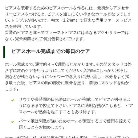
ピアスを装着するためのピアスホールを作るには、最初からアクセサ
リーピアスをつけると､ピアスを通しにくい小さなホールとなってしま
い､トラブルが多いので、軸太（1.2mm）で頑丈な専用ファーストピア
スを使用しています。
普通のピアスと違ってファーストピアスには単なるアクセサリーでは
なく､完全滅菌されて個別包装されています。
ピアスホール完成までの毎日のケア
ホール完成まで､通常約４～6週間ほどかかります｡その間スタッドは外
さずに次のケアを行うようにしてください｡入浴時にしっかり洗浄し、
泡などが残らないようにシャワーで念入りに洗い流し、水分をよく拭
き取った後、ピアスの軸の部分に軟膏を塗り、前後にスタッドを動か
します｡
サウナや長時間の日光浴はホールが完成してピアスが外せるよ
うになるまで控えて下さい｡ピアスに過剰な熱がこもると、ピア
スホールが熱傷を起こすこともあり得ます。
パーマ液は刺激が強いためホールが安定するまで使用を控えて
頂くことをお勧めします｡
ホールが完成し(4～6週間後)ピアスを外す際は、 ファーストピアスの