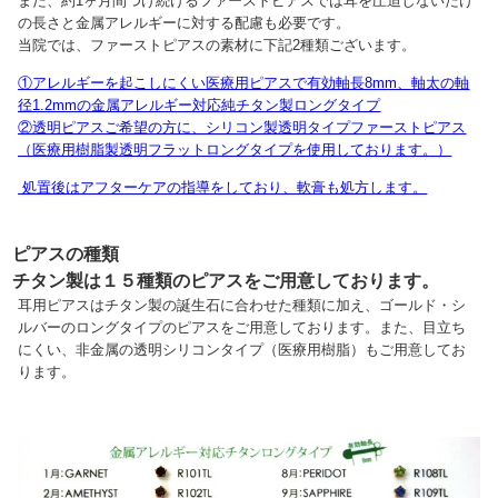
また、約1ヶ月間つけ続けるファーストピアスでは耳を圧迫しないだけ
の長さと金属アレルギーに対する配慮も必要です。
当院では、ファーストピアスの素材に下記2種類ございます。
①アレルギーを起こしにくい医療用ピアスで
有効軸長8mm、軸太の軸
径1.2mmの金属アレルギー対応純チタン製ロングタイプ
②透明
ピアスご希望の方に、シリコン製透明タイプファーストピアス
（
医療用樹脂製透明フラットロングタイプ
を使用しております。）
処置後はアフターケアの指導をしており、軟膏も処方します。
ピアスの種類
チタン製は１５種類のピアスをご用意しております。
耳用ピアスはチタン製の誕生石に合わせた種類に加え、ゴールド・シ
ルバーのロングタイプのピアスをご用意しております。また、目立ち
にくい、非金属の透明シリコンタイプ（医療用樹脂）もご用意してお
ります。