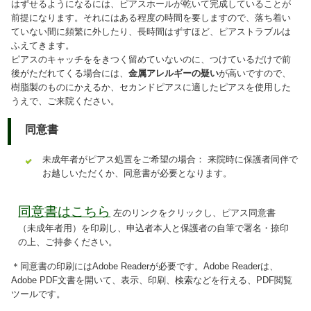
はずせるようになるには、ピアスホールが乾いて完成していることが
前提になります。それにはある程度の時間を要しますので、落ち着い
ていない間に頻繁に外したり、長時間はずすほど、ピアストラブルは
ふえてきます。
ピアスのキャッチををきつく留めていないのに、つけているだけで前
後がただれてくる場合には、
金属アレルギーの疑い
が高いですので、
樹脂製のものにかえるか、セカンドピアスに適したピアスを使用した
うえで、ご来院ください。
同意書
未成年者がピアス処置をご希望の場合： 来院時に保護者同伴で
お越しいただくか、同意書が必要となります。
同意書はこちら
左のリンクをクリックし、ピアス同意書
（未成年者用）を印刷し、申込者本人と保護者の自筆で署名・捺印
の上、ご持参ください。
＊同意書の印刷にはAdobe Readerが必要です。Adobe Readerは、
Adobe PDF文書を開いて、表示、印刷、検索などを行える、PDF閲覧
ツールです。