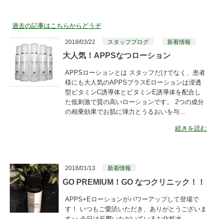
過去の記事はこちらからどうぞ
2018/03/22
スタッフブログ
新着情報
大人気！APPSなつローション
APPSローションとは スタッフだけでなく、患者
様にも大人気のAPPSプラスEローションは浸透
型ビタミンC誘導体とビタミンE誘導体を配合し
た低刺激で質の高いローションです。 2つの成分
の相乗効果でお肌に弾力とうるおいを与...
続きを読む
2018/01/13
新着情報
GO PREMIUM！GO なつクリニック！！
APPS+Eローションがパワーアップして登場で
す！ いつもご愛読いただき、ありがとうございま
す♪♪ 今日は反響いただいているお化粧水