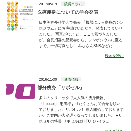
2017/05/19
院長コラム
医療痩身についての学会発表
日本美容外科学会で発表 「機器による痩身のシン
ポジウム」にお声掛けいただき、発表してまいり
ました。 写真がない と、ここで気づきました
が、会長招宴の懇親会から、シンポジウムに至る
まで、一切写真なし！ みなさんSNSなどた...
続きを読む
2016/11/30
新着情報
部分痩身「リポセル」
多くのクリニックで大人気の痩身機器、
「Lipocel」 患者様よりたくさんお問合せを頂い
ておりました、リポセル！ 導入開始しております
が、ご案内が大変遅くなってしまいました。 ■リ
ポセルの特長 リポセルはHIFU（ハイフ...