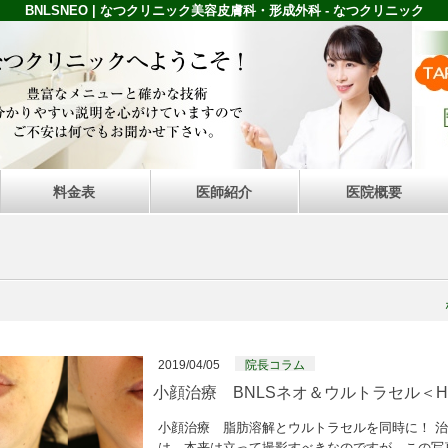
BNLSNEO | なつクリニック美容皮膚科・形成外科 - なつクリニック
料金表
医師紹介
医院概要
2019/04/05
院長コラム
小顔治療 BNLSネオ＆ウルトラセル＜HI
小顔治療 脂肪溶解とウルトラセルを同時に！ 治
は、本来は立って撮影すべきなのですが、この写