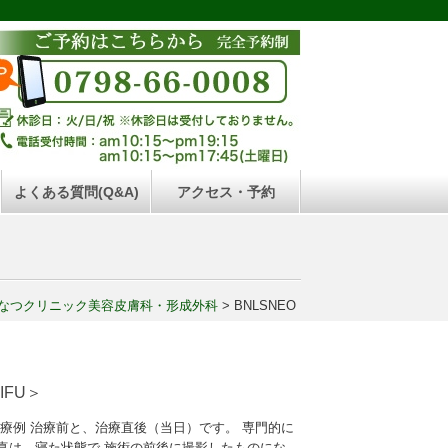
よくある質問(Q&A)
アクセス・予約
なつクリニック美容皮膚科・形成外科
>
BNLSNEO
FU＞
療例 治療前と、治療直後（当日）です。 専門的に
真は、寝た状態で 施術の前後に撮影したものにな