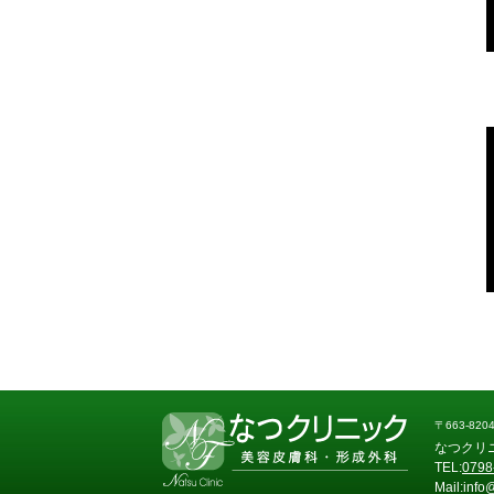
〒663-82
なつクリ
TEL:
0798
Mail:info