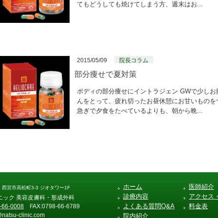
てもどうしても焼けてしまう方、週末はお...
2015/05/09
院長コラム
部分痩せで夏対策
ボディの部分痩せにイントラジェン GWで少し
んをとって、疲れ切ったお昼休憩にお甘いものを
急ぎで夕食をたべているよりも、朝から晩...
ホーム
医師紹介
04 西宮市高松町3-3 ジオタワー1F
診療内容
アクセス
ニック 美容皮膚科・形成外科
よくある質問Q&A
料金表
-66-0008
FAX:0798-66-6789
@natsu-clinic.com
院内紹介